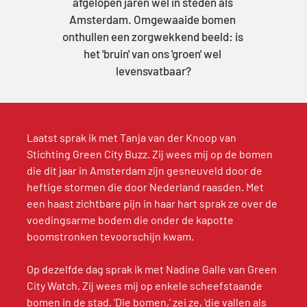
afgelopen jaren wel in steden als 
Amsterdam. Omgewaaide bomen 
onthullen een zorgwekkend beeld: is 
het 'bruin' van ons 'groen' wel 
levensvatbaar?
Laatst sprak ik met Tanja van der Knoop van 
Stichting Green City Buzz. Zij wees mij op de bomen 
die dit jaar in Amsterdam zijn gesneuveld door de 
heftige stormen die door Nederland raasden. Met 
een haast zichtbare pijn in haar hart sprak ze over de 
voedingsarme bodem die onder de kapotte 
boomstronken tevoorschijn kwam.
Op dezelfde dag sprak ik met Nadine Galle van Green 
City Watch. Zij wees mij op enkele scheefstaande 
bomen in de stad. ‘Die bomen,’ zei ze, ‘die vallen als 