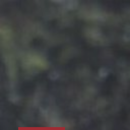
8
/
26
Interview Nadine Galle