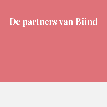
De partners van Biind
partnerbrochure
hier ons ledenpakket